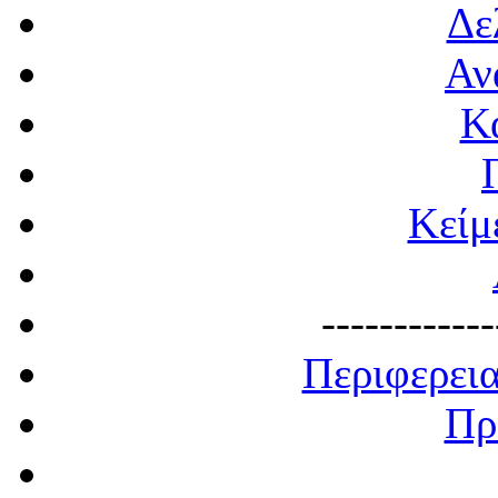
Δε
Αν
Κ
Κείμ
------------
Περιφερει
Πρ