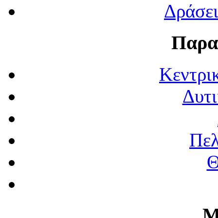
Δράσε
Παρα
Κεντρι
Δυτι
Πε
Θ
Μ