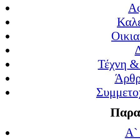
Α
Καλέ
Οικια
Τέχνη &
Άρθρ
Συμμετο
Παρα
Α`