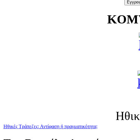
KOMV
Ηθικ
Ηθικές Τράπεζες: Αντίφαση ή πραγματικότητα;