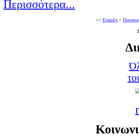
Περισσότερα...
<<
Έναρξη
<
Προηγο
Δι
Όλ
το
Κοινων