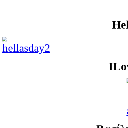
He
ILo