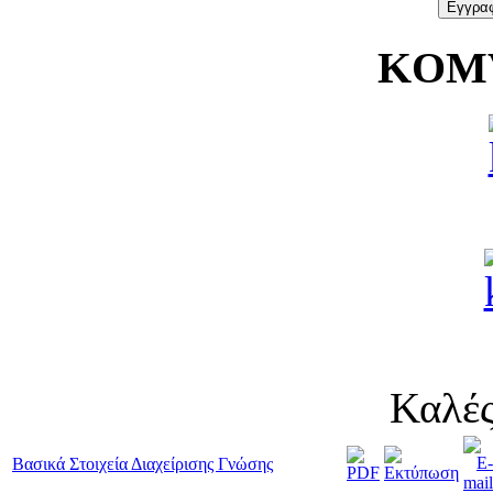
KOMV
Καλές
Βασικά Στοιχεία Διαχείρισης Γνώσης