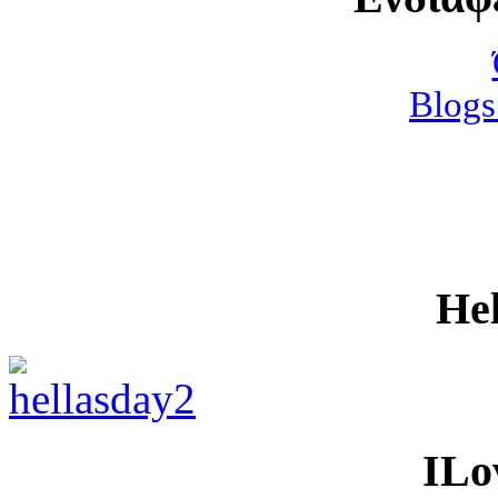
Blogs
He
ILo