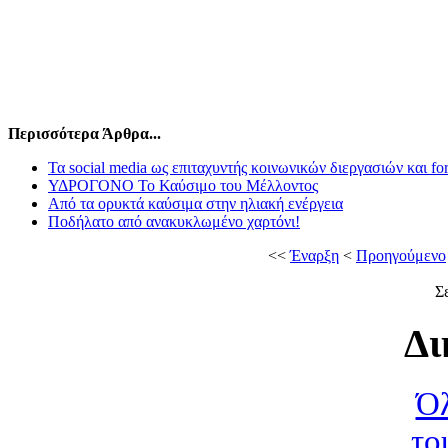
Περισσότερα Άρθρα...
Τα social media ως επιταχυντής κοινωνικών διεργασιών και f
ΥΔΡΟΓΟΝΟ Το Καύσιμο του Μέλλοντος
Από τα ορυκτά καύσιμα στην ηλιακή ενέργεια
Ποδήλατο από ανακυκλωμένο χαρτόνι!
<<
Έναρξη
<
Προηγούμενο
Σ
Δι
Όλ
το