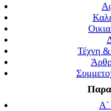
Α
Καλέ
Οικια
Τέχνη &
Άρθρ
Συμμετο
Παρα
Α`