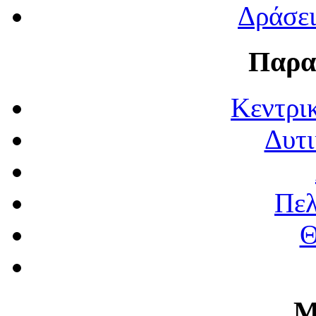
Δράσε
Παρα
Κεντρι
Δυτι
Πε
Θ
Μ