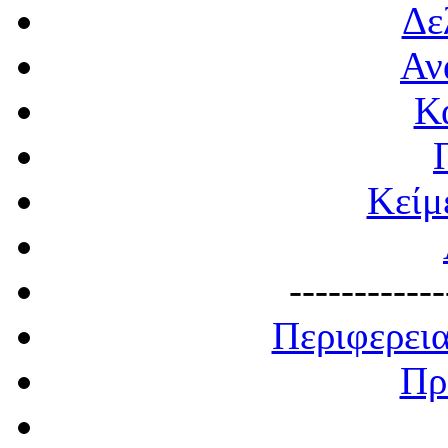
Δε
Αν
Κ
Κείμ
------------
Περιφερει
Πρ