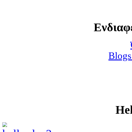
Ενδιαφ
Blogs
He