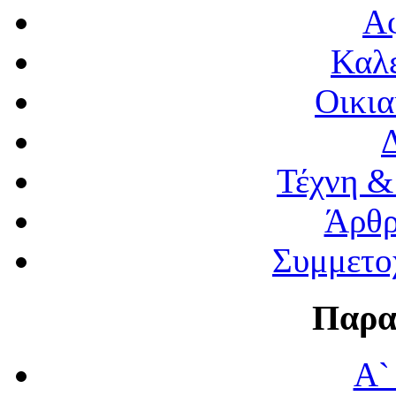
Α
Καλέ
Οικια
Τέχνη &
Άρθρ
Συμμετο
Παρα
Α`