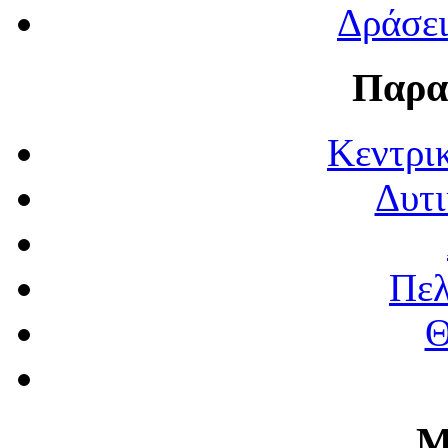
Δράσε
Παρα
Κεντρι
Δυτι
Πε
Θ
Μ