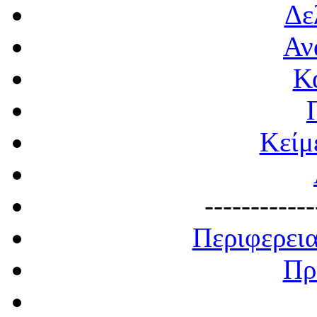
Δε
Αν
Κ
Κείμ
------------
Περιφερει
Πρ