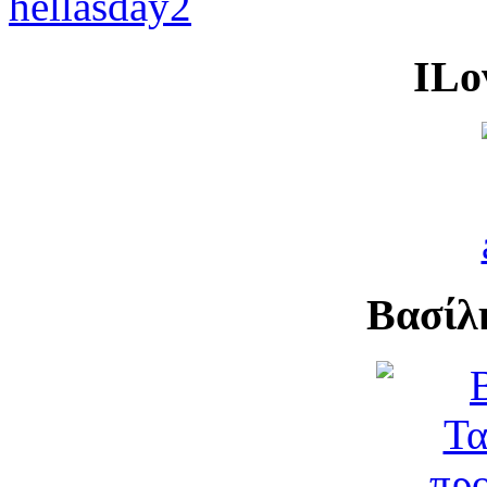
ILo
Βασίλ