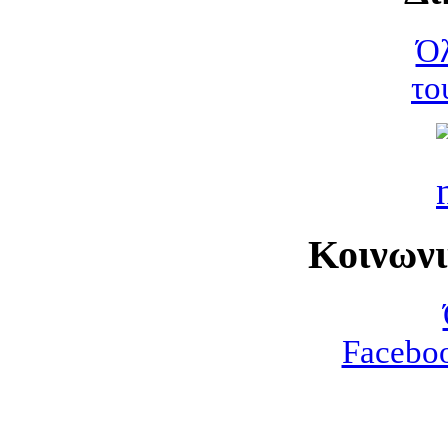
Όλ
το
Κοινων
Faceboo