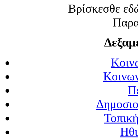
Βρίσκεσθε εδώ:
Παρα
Δεξαμ
Κοιν
Κοινων
Π
Δημοσιο
Τοπική
Ηθι