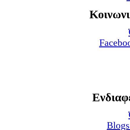
Κοινων
Faceboo
Ενδιαφ
Blogs