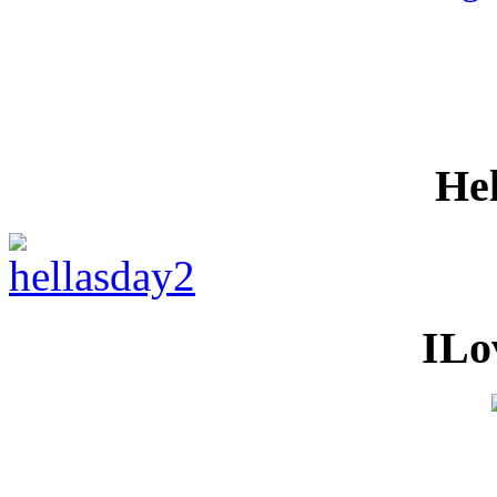
He
ILo