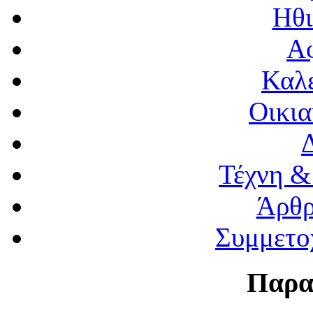
Ηθι
Α
Καλέ
Οικια
Τέχνη &
Άρθρ
Συμμετο
Παρα