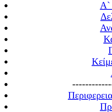
Α`
Δε
Αν
Κ
Κείμ
------------
Περιφερει
Πρ