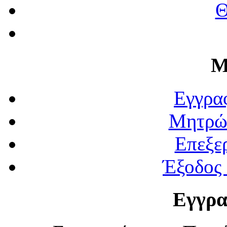
Θ
Μ
Εγγρα
Μητρώ
Επεξε
Έξοδος
Εγγρα