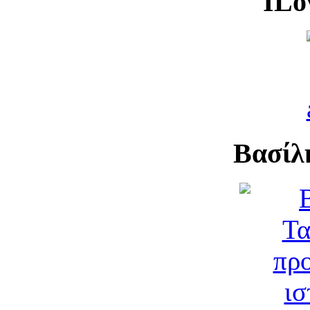
ILo
Βασίλ