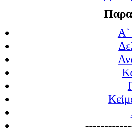
Παρα
Α`
Δε
Αν
Κ
Κείμ
------------