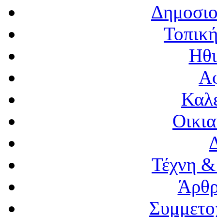
Δημοσιο
Τοπική
Ηθι
Α
Καλέ
Οικια
Τέχνη &
Άρθρ
Συμμετο