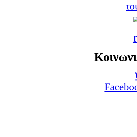
το
Κοινων
Faceboo