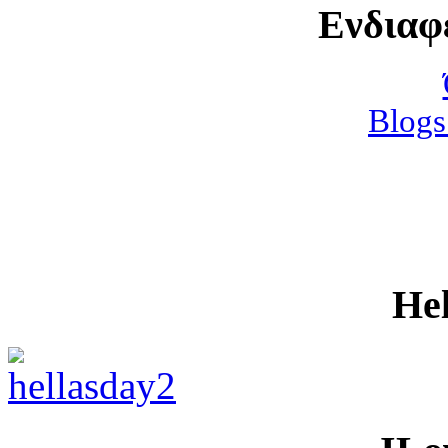
Ενδιαφ
Blogs
He