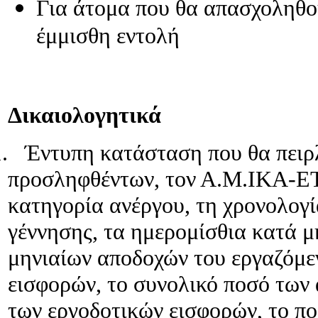
Για άτομα που θα απασχοληθο
προγράμματος
Επιχειρήσεις
έμμισθη εντολή
εις
βάρος
των
οποίων
εκκρεμεί
ανάκτηση
Δικαιολογητικά
προηγούμενων
κρατικών
ενισχύσεων
.
Έντυπη κατάσταση που θα πειρ
προσληφθέντων, τον Α.Μ.ΙΚΑ-Ε
κατηγορία ανέργου, τη χρονολογ
ή:
γέννησης, τα ημερομίσθια κατά μ
Για
τα
μηνιαίων αποδοχών του εργαζόμε
άτομα
που
εισφορών, το συνολικό ποσό των
κατά
το
των εργοδοτικών εισφορών, το πο
τελευταίο