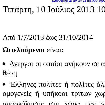
Επιδότηση ανέργων μέχρι 600 ευρώ
Τετάρτη, 10 Ιούλιος 2013 1
ήγηση
ς
λησης
Από 1/7/2013 έως 31/10/2014
μενους
τούς
Ωφελούμενοι
είναι:
ισθίους)
αι
Άνεργοι οι οποίοι ανήκουν σε α
θέση
υ
άριστων
Έλληνες πολίτες ή πολίτες ά
τικών
ων
χών
ομογενείς ή υπήκοοι τρίτων χω
ές
ές
απασχόλησης στη χώρα μας γι