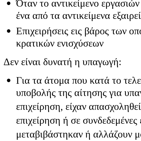
Όταν το αντικείμενο εργασιών 
άρθρο
1,παρ.3
ένα από τα αντικείμενα εξαιρ
του
κανονισμού
ΕΚ
Επιχειρήσεις εις βάρος των ο
απ.800/2008
της
κρατικών ενισχύσεων
επιτροπής
της
6ης
Δεν είναι δυνατή η υπαγωγή:
Αυγούστου
2008
Τα
νυχτερινά
Για τα άτομα που κατά το τελ
κέντρα,οι
επιχειρήσεις
υποβολής της αίτησης για υπ
παροχής
υπηρεσιών
επιχείρηση, είχαν απασχοληθεί
καθαριότητας
και
φύλαξης
επιχείρηση ή σε συνδεδεμένες 
,οι
επιχειρήσεις
μεταβιβάστηκαν ή αλλάζουν μ
προώθησης
προϊόντων