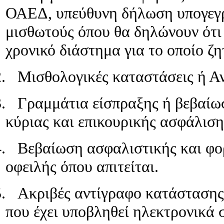
12μηνο,
ΟΑΕΔ, υπεύθυνη δήλωση υπογεγρ
πριν
την
μισθωτούς όπου θα δηλώνουν ότ
ημερομηνία
υποβολής
χρονικό διάστημα για το οποίο ζη
της
αίτησης
για
.
Μισθολογικές καταστάσεις ή Α
υπαγωγή
στο
πρόγραμμα
.
Γραμμάτια είσπραξης ή βεβαί
από
την
κύριας και επικουρικής ασφάλιση
επιχείρηση,
είχαν
απασχοληθεί
.
Βεβαίωση ασφαλιστικής και φο
καθ'
οιονδήποτε
οφειλής όπου απιτείται.
τρόπο
στην
ίδια
.
Ακριβές αντίγραφο κατάστασης
επιχείρηση
ή
που έχει υποβληθεί ηλεκτρονι
σε
συνδεδεμένες