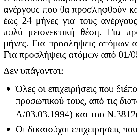
2014
ανέργους που θα προσληφθούν και
2014,
έως 24 μήνες για τους ανέργου
πολύ μειονεκτική θέση. Για π
ται:
μήνες. Για προσλήψεις ατόμων α
Όλες
οι
Για προσλήψεις ατόμων από 01/05
επιχειρήσεις
που
διέπονται,
Δεν υπάγονται:
όσον
αφορά
στην
Όλες οι επιχειρήσεις που διέ
πρόσληψη
του
προσωπικού τους, από τις δια
προσωπικού
τους,
Α/03.03.1994) και του Ν.381
από
τις
διατάξεις
Οι δικαιούχοι επιχειρήσεις π
του
Ν.