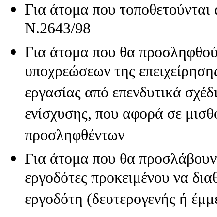
Για άτομα που τοποθετούνται α
σύλλογοι,
σωματεία
Ν.2643/98
Επιχειρήσεις
που
δραστηριοποιούνται
Για άτομα που θα προσληφθού
στον
τομέα
υποχρεώσεων της επειχείρηση
του
άνθρακα
Όταν
εργασίας από επενδυτικά σχέδ
το
αντικείμενο
ενίσχυσης, που αφορά σε μισθ
εργασιών
μιας
επιχείρησης
προσληφθέντων
είναι
σύνθετο
Για άτομα που θα προσλάβουν ο
και
το
ένα
εργοδότες προκειμένου να δια
από
τα
εργοδότη (δευτερογενής ή έμμ
αντικείμενα
εξαιρείται
του