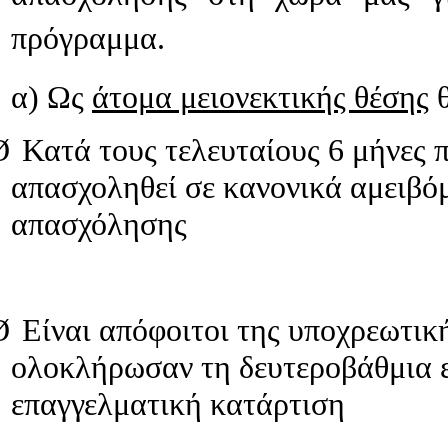
στικές
ές
πρόγραμμα.
μένου)
α) Ως
άτομα μειονεκτικής θέσης
θ
οιχων
τικών
ών
Ø
Κατά τους τελευταίους 6 μήνες π
απασχοληθεί σε κανονικά αμειβό
ρικής
σης)
απασχόλησης
ο
ίως
Ø
Είναι απόφοιτοι της υποχρεωτική
ολοκλήρωσαν τη δευτεροβάθμια 
ως.
επαγγελματική κατάρτιση
κή