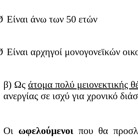
ια
ήγησης
ι:
Ø
Είναι άνω των 50 ετών
Ø
Είναι αρχηγοί μονογονεϊκών οικ
υς
φθούν
ν
β) Ως
άτομα πολύ μειονεκτικής θ
κτική
ανεργίας σε ισχύ για χρονικό δι
Οι
ωφελούμενοι
που θα προσλ
υς