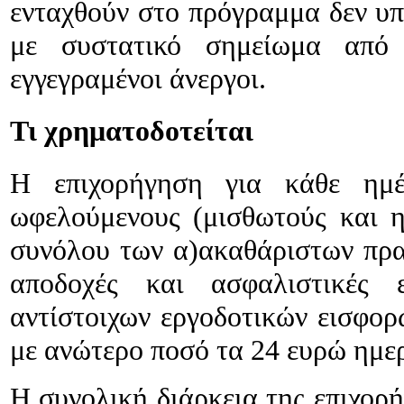
ενταχθούν στο πρόγραμμα δεν υπ
φθούν
με συστατικό σημείωμα από 
ν
εγγεγραμένοι άνεργοι.
κτική
Τι χρηματοδοτείται
ψεις
ν
Η επιχορήγηση για κάθε ημέ
2013,
ωφελούμενους (μισθωτούς και η
συνόλου των α)ακαθάριστων πρα
ψεις
ν
αποδοχές και ασφαλιστικές 
013
αντίστοιχων εργοδοτικών εισφορ
2014,18
με ανώτερο ποσό τα 24 ευρώ ημε
ψεις
ν
Η συνολική διάρκεια της επιχορή