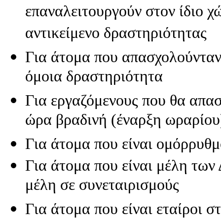
και
επαναλειτουργούν στον ίδιο χ
παροχής
υπηρεσιών
αντικείμενο δραστηριότητας
μέσω
τηλεφώνου
Οι
Για άτομα που απασχολούνταν 
εποχικές
επιχειρήσεις
όμοια δραστηριότητα
για
το
εποχικό
Για εργαζόμενους που θα απα
προσωπικό
τους
ώρα βραδινή (έναρξη ωραρίου)
Τα
υποκαταστήματα
εταιριών
Για άτομα που είναι ομόρρυθμο
που
έχουν
Για άτομα που είναι μέλη των Δ
την
έδρα
μέλη σε συνεταιρισμούς
τους
στο
εξωτερικό
Για άτομα που είναι εταίροι στ
Εξωχώριες
εταιρίες,