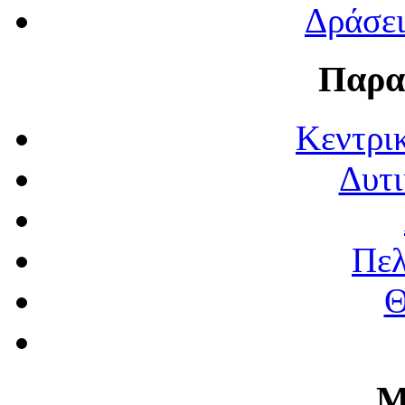
Δράσε
Παρα
Κεντρι
Δυτι
Πε
Θ
Μ