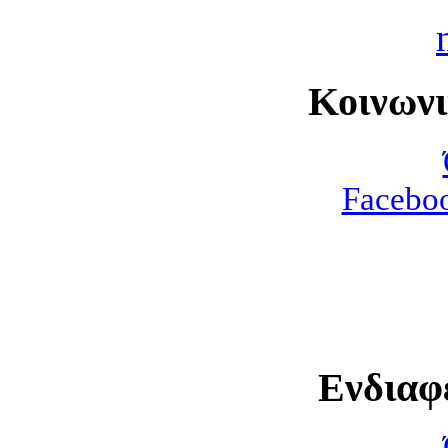
Κοινων
Faceboo
Ενδιαφ