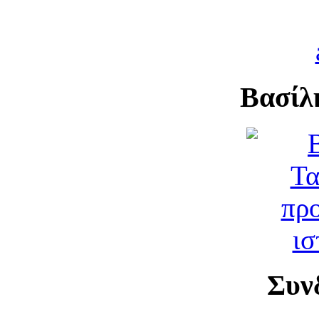
Βασίλ
Συν