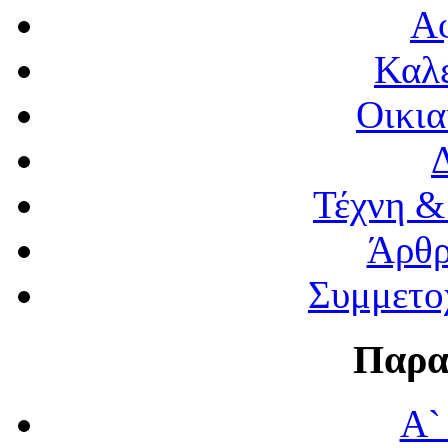
Α
Καλέ
Οικια
Τέχνη &
Άρθρ
Συμμετο
Παρα
Α`