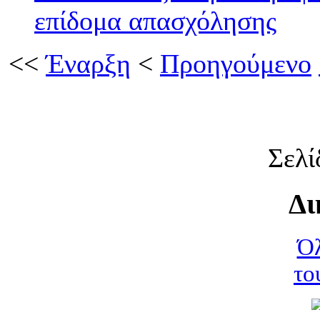
επίδομα απασχόλησης
<<
Έναρξη
<
Προηγούμενο
Σελί
Δι
Όλ
το