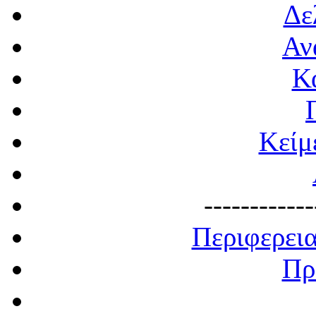
Δε
Αν
Κ
Κείμ
------------
Περιφερει
Πρ