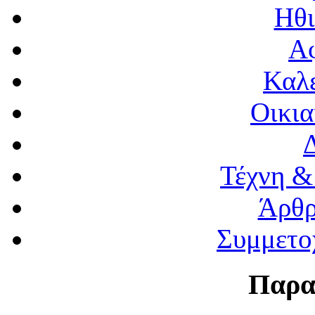
Ηθι
Α
Καλέ
Οικια
Τέχνη &
Άρθρ
Συμμετο
Παρα