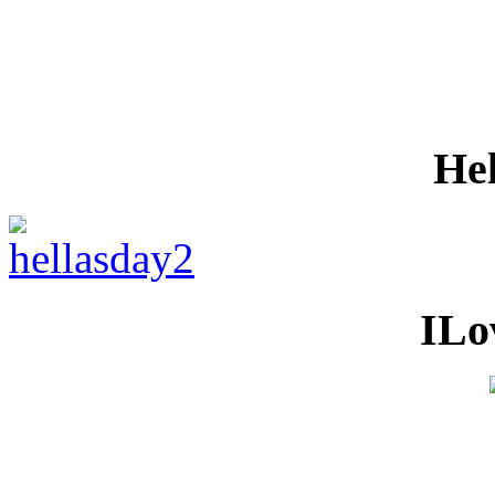
He
ILo