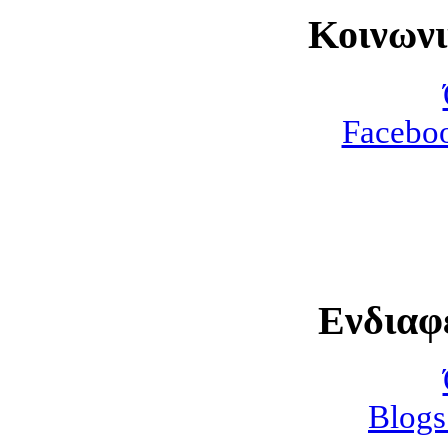
Κοινων
Faceboo
Ενδιαφ
Blogs