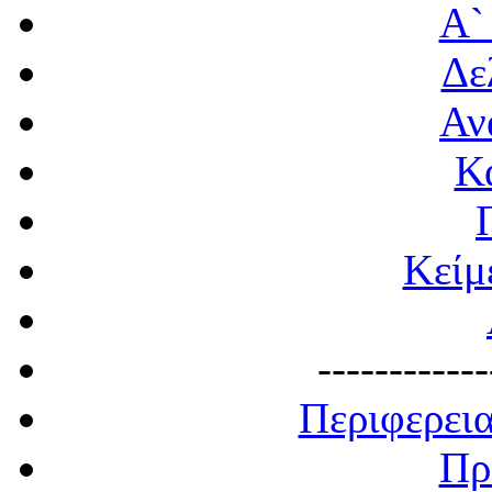
Α`
Δε
Αν
Κ
Κείμ
------------
Περιφερει
Πρ