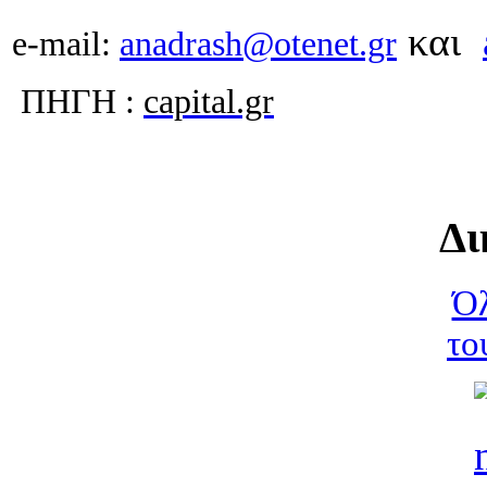
και
e-mail:
anadrash@otenet.gr
ΠΗΓΗ :
capital.gr
Δι
Όλ
το