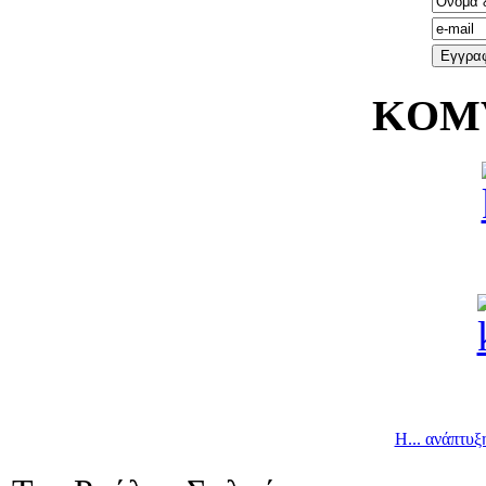
KOMV
Η... ανάπτυξ