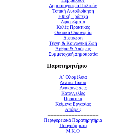
Περιβάλλον
Δημοσιογραφία Πολιτών
Τοπική Αυτοδιοίκηση
Ηθική Τράπεζα
Αφιερώματα
Καλές Πρακτικές
Οικιακή Οικονομία
Δικτύωση
Τέχνη & Κοινωνική Ζωή
Άρθρα & Απόψεις
Συμμετοχική Δημοκρατία
Παρατηρητήριο
Α` Ολομέλεια
Δελτία Τύπου
Ανακοινώσεις
Καταγγελίες
Πρακτικά
Κείμενα Εργασίας
Απόψεις
----------------------------------
Περιφερειακά Παρατηρητήρια
Προγράμματα
M.K.O