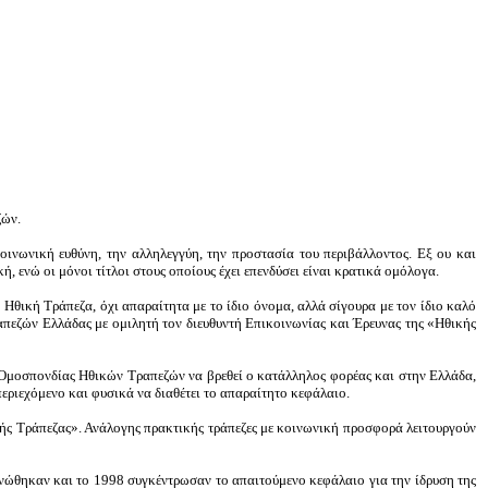
ζών.
οινωνική ευθύνη, την αλληλεγγύη, την προστασία του περιβάλλοντος. Εξ ου και
 ενώ οι μόνοι τίτλοι στους οποίους έχει επενδύσει είναι κρατικά ομόλογα.
Ηθική Τράπεζα, όχι απαραίτητα με το ίδιο όνομα, αλλά σίγουρα με τον ίδιο καλό
πεζών Ελλάδας με ομιλητή τον διευθυντή Επικοινωνίας και Έρευνας της «Ηθικής
ς Ομοσπονδίας Ηθικών Τραπεζών να βρεθεί ο κατάλληλος φορέας και στην Ελλάδα,
εριεχόμενο και φυσικά να διαθέτει το απαραίτητο κεφάλαιο.
ικής Τράπεζας». Ανάλογης πρακτικής τράπεζες με κοινωνική προσφορά λειτουργούν
ενώθηκαν και το 1998 συγκέντρωσαν το απαιτούμενο κεφάλαιο για την ίδρυση της