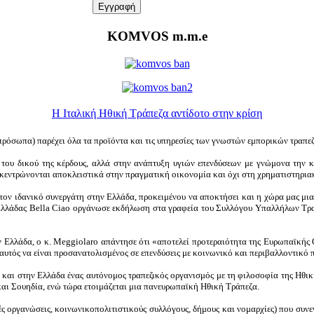
KOMVOS m.m.e
Η Ιταλική Ηθική Τράπεζα αντίδοτο στην κρίση
 πρόσωπα) παρέχει όλα τα προϊόντα και τις υπηρεσίες των γνωστών εμπορικών τραπε
η του δικού της κέρδους, αλλά στην ανάπτυξη υγιών επενδύσεων με γνώμονα την κ
ντρώνονται αποκλειστικά στην πραγματική οικονομία και όχι στη χρηματιστηριακή,
ν ιδανικό συνεργάτη στην Ελλάδα, προκειμένου να αποκτήσει και η χώρα μας μια 
ν Ελλάδας Bella Ciao οργάνωσε εκδήλωση στα γραφεία του Συλλόγου Υπαλλήλων Τρα
ην Ελλάδα, ο κ. Meggiolaro απάντησε ότι «αποτελεί προτεραιότητα της Ευρωπαϊκή
αυτός να είναι προσανατολισμένος σε επενδύσεις με κοινωνικό και περιβαλλοντικό π
ι και στην Ελλάδα ένας αυτόνομος τραπεζικός οργανισμός με τη φιλοσοφία της Ηθ
 και Σουηδία, ενώ τώρα ετοιμάζεται μια πανευρωπαϊκή Ηθική Τράπεζα.
 οργανώσεις, κοινωνικοπολιτιστικούς συλλόγους, δήμους και νομαρχίες) που συν