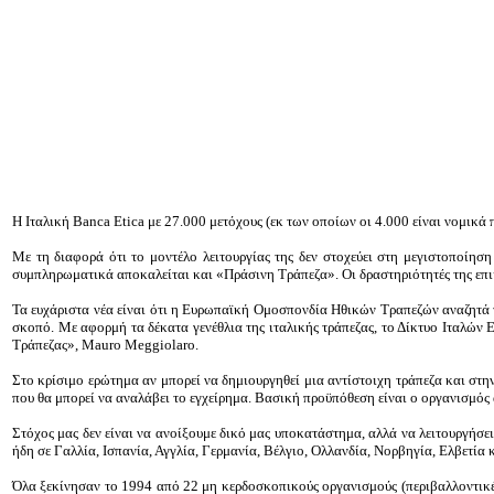
Η Ιταλική Banca Etica με 27.000 μετόχους (εκ των οποίων οι 4.000 είναι νομικά
Με τη διαφορά ότι το μοντέλο λειτουργίας της δεν στοχεύει στη μεγιστοποίησ
συμπληρωματικά αποκαλείται και «Πράσινη Τράπεζα». Οι δραστηριότητές της επικε
Τα ευχάριστα νέα είναι ότι η Ευρωπαϊκή Ομοσπονδία Ηθικών Τραπεζών αναζητά το
σκοπό. Με αφορμή τα δέκατα γενέθλια της ιταλικής τράπεζας, το Δίκτυο Ιταλώ
Τράπεζας», Mauro Meggiolaro.
Στο κρίσιμο ερώτημα αν μπορεί να δημιουργηθεί μια αντίστοιχη τράπεζα και στ
που θα μπορεί να αναλάβει το εγχείρημα. Βασική προϋπόθεση είναι ο οργανισμός 
Στόχος μας δεν είναι να ανοίξουμε δικό μας υποκατάστημα, αλλά να λειτουργήσε
ήδη σε Γαλλία, Ισπανία, Αγγλία, Γερμανία, Βέλγιο, Ολλανδία, Νορβηγία, Ελβετία
Όλα ξεκίνησαν το 1994 από 22 μη κερδοσκοπικούς οργανισμούς (περιβαλλοντικές