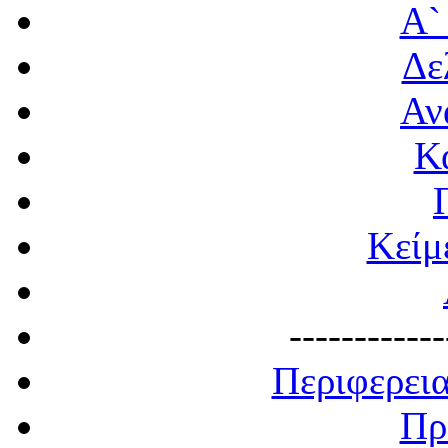
Α`
Δε
Αν
Κ
Κείμ
------------
Περιφερει
Πρ