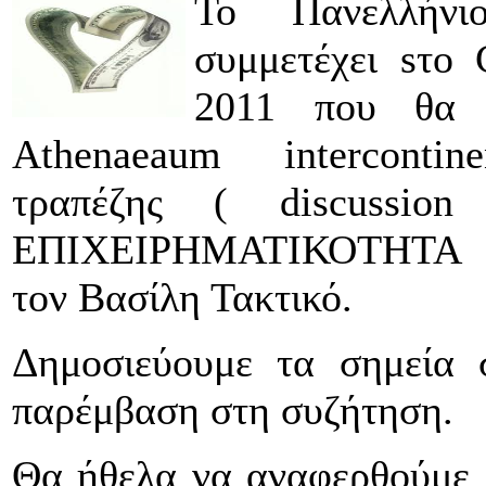
Το Πανελλήν
συμμετέχει sτ
2011 που θα 
Athenaeaum intercontin
τραπέζης ( discussio
ΕΠΙΧΕΙΡΗΜΑΤΙΚΟΤΗΤΑ κ
τον Βασίλη Τακτικό.
Δημοσιεύουμε τα σημεία 
παρέμβαση στη συζήτηση.
Θα ήθελα να αναφερθούμε