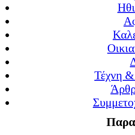
Ηθι
Α
Καλέ
Οικια
Τέχνη &
Άρθρ
Συμμετο
Παρα