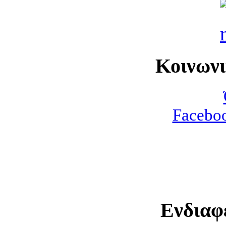
Κοινων
Faceboo
Ενδιαφ