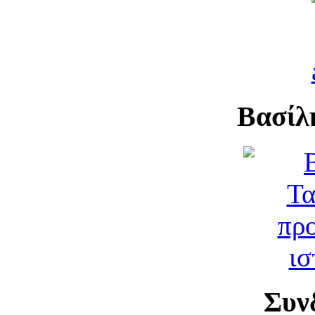
Βασίλ
Συν