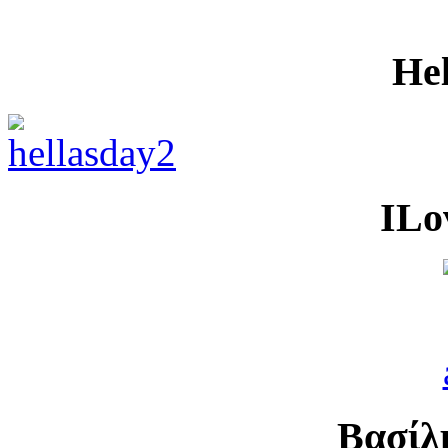
He
ILo
Βασίλ