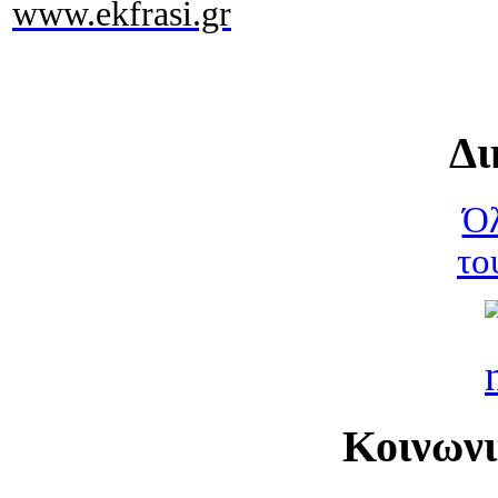
www.ekfrasi.gr
Δι
Όλ
το
Κοινων