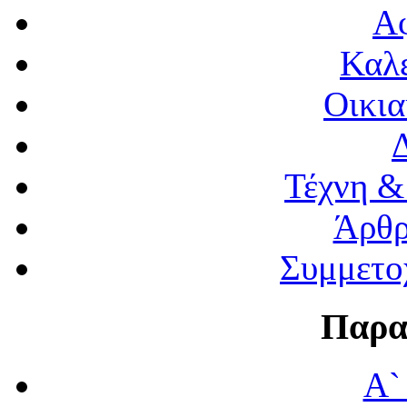
Α
Καλέ
Οικια
Τέχνη &
Άρθρ
Συμμετο
Παρα
Α`