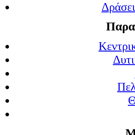
Δράσε
Παρα
Κεντρι
Δυτι
Πε
Θ
Μ