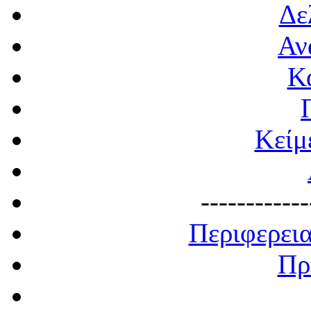
Δε
Αν
Κ
Κείμ
------------
Περιφερει
Πρ